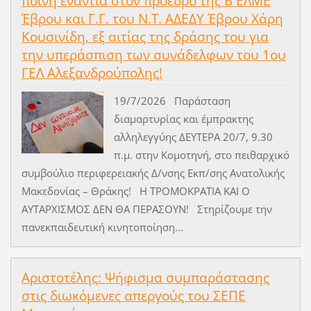
ποινή ενάντια στον πρόεδρο της Β ΕΛΜΕ
Έβρου και Γ.Γ. του Ν.Τ. ΑΔΕΔΥ Έβρου Χάρη
Κουσινίδη, εξ αιτίας της δράσης του για
την υπεράσπιση των συνάδελφων του 1ου
ΓΕΛ Αλεξανδρούπολης!
19/7/2026 Παράσταση
διαμαρτυρίας και έμπρακτης
αλληλεγγύης ΔΕΥΤΕΡΑ 20/7, 9.30
π.μ. στην Κομοτηνή, στο πειθαρχικό
συμβούλιο περιφερειακής Δ/νσης Εκπ/σης Ανατολικής
Μακεδονίας – Θράκης! Η ΤΡΟΜΟΚΡΑΤΙΑ ΚΑΙ Ο
ΑΥΤΑΡΧΙΣΜΟΣ ΔΕΝ ΘΑ ΠΕΡΑΣΟΥΝ! Στηρίζουμε την
πανεκπαιδευτική κινητοποίηση...
Αριστοτέλης: Ψήφισμα συμπαράστασης
στις διωκόμενες απεργούς του ΣΕΠΕ