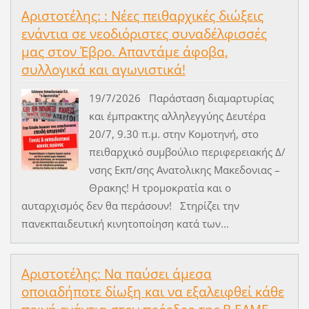
Αριστοτέλης: : Νέες πειθαρχικές διώξεις
ενάντια σε νεοδιόριστες συναδέλφισσές
μας στον Έβρο. Απαντάμε άφοβα,
συλλογικά και αγωνιστικά!
19/7/2026 Παράσταση διαμαρτυρίας
και έμπρακτης αλληλεγγύης Δευτέρα
20/7, 9.30 π.μ. στην Κομοτηνή, στο
πειθαρχικό συμβούλιο περιφερειακής Δ/
νσης Εκπ/σης Ανατολικης Μακεδονιας –
Θρακης! Η τρομοκρατία και ο
αυταρχισμός δεν θα περάσουν! Στηρίζει την
πανεκπαιδευτική κινητοποίηση κατά των...
Αριστοτέλης: Να παύσει άμεσα
οποιαδήποτε δίωξη και να εξαλειφθεί κάθε