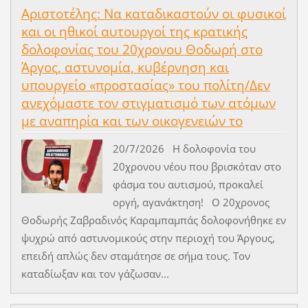
Αριστοτέλης: Να καταδικαστούν οι φυσικοί
και οι ηθικοί αυτουργοί της κρατικής
δολοφονίας του 20χρονου Θοδωρή στο
Άργος, αστυνομία, κυβέρνηση και
υπουργείο «προστασίας» του πολίτη/Δεν
ανεχόμαστε τον στιγματισμό των ατόμων
με αναπηρία και των οικογενειών το
20/7/2026 Η δολοφονία του
20χρονου νέου που βρισκόταν στο
φάσμα του αυτισμού, προκαλεί
οργή, αγανάκτηση! Ο 20χρονος
Θοδωρής Ζαβραδινός Καραμπαμπάς δολοφονήθηκε εν
ψυχρώ από αστυνομικούς στην περιοχή του Άργους,
επειδή απλώς δεν σταμάτησε σε σήμα τους. Τον
καταδίωξαν και τον γάζωσαν...