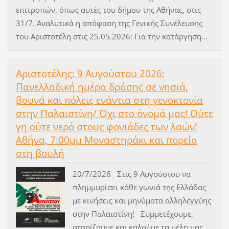
επιτροπών, όπως αυτές του δήμου της Αθήνας, στις
31/7. Αναλυτικά η απόφαση της Γενικής Συνέλευσης
του Αριστοτέλη στις 25.05.2026: Για την κατάργηση...
Αριστοτέλης: 9 Αυγούστου 2026:
Πανελλαδική ημέρα δράσης σε νησιά,
βουνά και πόλεις ενάντια στη γενοκτονία
στην Παλαιστίνη/ Όχι στο όνομά μας! Ούτε
γη ούτε νερό στους φονιάδες των λαών!
Αθήνα, 7:00μμ Μοναστηράκι και πορεία
στη βουλή
20/7/2026 Στις 9 Αυγούστου να
πλημμυρίσει κάθε γωνιά της Ελλάδας
με κινήσεις και μηνύματα αλληλεγγύης
στην Παλαιστίνη! Συμμετέχουμε,
στηρίζουμε και καλούμε τα μέλη μας