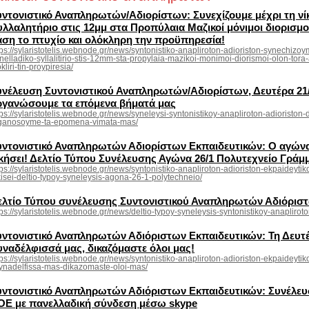
υντονιστικό Αναπληρωτών/Αδιορίστων: Συνεχίζουμε μέχρι τη νί
υλλαλητήριο στις 12μμ στα Προπύλαια Μαζικοί μόνιμοι διορισμ
άση το πτυχίο και ολόκληρη την προϋπηρεσία!
tps://sylaristotelis.webnode.gr/news/syntonistiko-anapliroton-adioriston-synechizoy
nelladiko-syllalitirio-stis-12mm-sta-propylaia-mazikoi-monimoi-diorismoi-olon-tora-
kliri-tin-proypiresia/
υνέλευση Συντονιστικού Αναπληρωτών/Αδιορίστων, Δευτέρα 21/1
ργανώσουμε τα επόμενα βήματά μας
tps://sylaristotelis.webnode.gr/news/syneleysi-syntonistikoy-anapliroton-adioristo
ganosoyme-ta-epomena-vimata-mas/
υντονιστικό Αναπληρωτών Αδιορίστων Εκπαιδευτικών: Ο αγώνας
ικήσει! Δελτίο Τύπου Συνέλευσης Αγώνα 26/1 Πολυτεχνείο Γράμ
tps://sylaristotelis.webnode.gr/news/syntonistiko-anapliroton-adioriston-ekpaidey
kisei-deltio-typoy-syneleysis-agona-26-1-polytechneio/
ελτίο Τύπου συνέλευσης Συντονιστικού Αναπληρωτών Αδιόρισ
tps://sylaristotelis.webnode.gr/news/deltio-typoy-syneleysis-syntonistikoy-anaplirot
υντονιστικό Αναπληρωτών Αδιόριστων Εκπαιδευτικών: Τη Δευτέρ
υναδέλφισσά μας, δικαζόμαστε όλοι μας!
tps://sylaristotelis.webnode.gr/news/syntonistiko-anapliroton-adioriston-ekpaideyt
synadelfissa-mas-dikazomaste-oloi-mas/
υντονιστικό Αναπληρωτών Αδιόριστων Εκπαιδευτικών: Συνέλευσ
ΟΕ με πανελλαδική σύνδεση μέσω skype