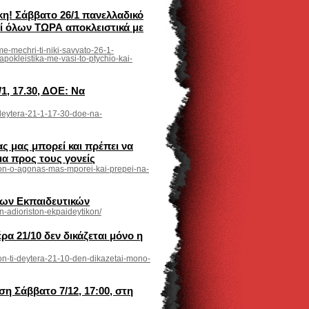
κη! Σάββατο 26/1 πανελλαδικό
οί όλων ΤΩΡΑ αποκλειστικά με
me-mechri-ti-niki-savvato-26-1-
apokleistika-me-vasi-to-ptychio-kai-
, 17.30, ΔΟΕ: Να
n-deytera-21-1-17-30-doe-na-
 μας μπορεί και πρέπει να
μα προς τους γονείς
tikon-o-agonas-mas-mporei-kai-prepei-na-
των Εκπαιδευτικών
on-adioriston-ekpaideytikon/
α 21/10 δεν δικάζεται μόνο η
ikon-ti-deytera-21-10-den-dikazetai-mono-
η Σάββατο 7/12, 17:00, στη