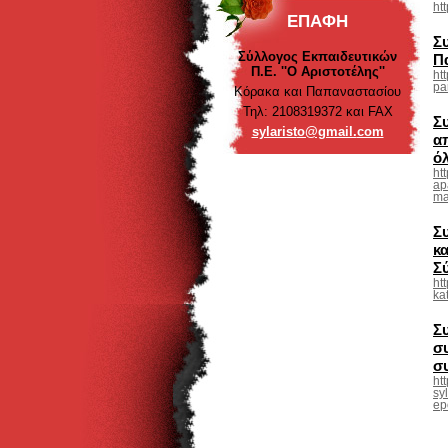
ht
ΕΠΑΦΉ
Σ
Σύλλογος Εκπαιδευτικών
Πα
Π.Ε. ''Ο Αριστοτέλης''
ht
pa
Κόρακα και Παπαναστασίου
Τηλ: 2108319372 και FAX
Σ
sylarist
o@gmail.
com
α
ό
ht
ap
ma
Σ
κ
Σ
ht
ka
Σ
σ
σ
ht
sy
ep