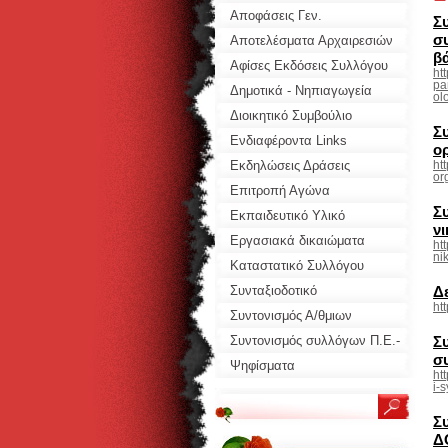
Αποφάσεις Γεν.
Σ
σ
Συνελεύσεων
Αποτελέσματα Αρχαιρεσιών
β
Αφίσες Εκδόσεις Συλλόγου
ht
pa
Δημοτικά - Νηπιαγωγεία
olo
Διοικητικό Συμβούλιο
Σ
Ενδιαφέροντα Links
ο
Συλλόγων
Εκδηλώσεις Δράσεις
ht
or
Συλλόγου
Επιτροπή Αγώνα
Σ
Εκπαιδευτικό Υλικό
ν
Προτάσεις
Εργασιακά δικαιώματα
ht
ni
Καταστατικό Συλλόγου
Συνταξιοδοτικό
Δ
ht
Συντονισμός Α/θμιων
Σωματείων
Συντονισμός συλλόγων Π.Ε.-
Σ
σ
ΕΛΜΕ
Ψηφίσματα
ht
i-
Σ
Δ