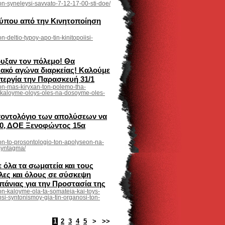
kon-syneleysi-savvato-7-12-17-00-sti-doe/
Τύπου από την Κινητοποίηση
n-deltio-typoy-apo-tin-kinitopoiisi-
υξαν τον πόλεμο! Θα
ιακό αγώνα διαρκείας! Καλούμε
περγία την Παρασκευή 31/1
ikon-mas-kiryxan-ton-polemo-tha-
-kaloyme-oloys-oles-na-dosoyme-oles-
σοντολόγιο των απολύσεων να
.00, ΔΟΕ Ξενοφώντος 15α
ikon-to-prosontologio-ton-apolyseon-na-
-syntagma/
όλα τα σωματεία και τους
λες και όλους σε σύσκεψη
άνιας για την Προστασία της
kon-kaloyme-ola-ta-somateia-kai-toys-
si-syntonismoy-gia-tin-organosi-ton-
1
2
3
4
5
>
>>