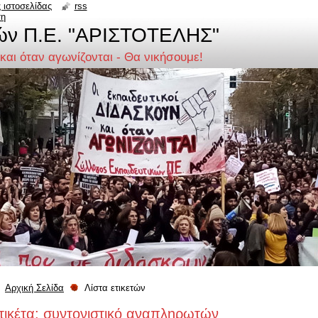
 ιστοσελίδας
rss
ση
ών Π.Ε. "ΑΡΙΣΤΟΤΕΛΗΣ"
 και όταν αγωνίζονται - Θα νικήσουμε!
Αρχική Σελίδα
Λίστα ετικετών
τικέτα: συντονιστικό αναπληρωτών