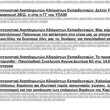
tps://sylaristotelis.webnode.gr/news/syntonistiko-anapliroton-adioriston-ekpaideyti
υντονιστικό Αναπληρωτών Αδιόριστων Εκπαιδευτικών: Δελτίο 
ρασκευή 29/11, τι είπε η ΓΓ του ΥΠΑΙΘ
tps://sylaristotelis.webnode.gr/news/syntonistiko-anapliroton-adioriston-ekpaideytiko
raskeyi-29-11-ti-eipe-i-gg-toy-ypaith/
υντονιστικό Αναπληρωτών Αδιόριστων Εκπαιδευτικών: Μας κήρ
παντήσουμε! Παίρνουμε την κατάσταση στα χέρια μας με απεργ
λους/όλες να δώσουμε όλες μας τις δυνάμεις για πανελλαδική α
tps://sylaristotelis.webnode.gr/news/syntonistiko-anapliroton-adioriston-ekpaideyt
antisoyme-pairnoyme-tin-katastasi-sta-cheria-mas-me-apergiako-agona-diarkeias
s-tis-dynameis-gia-panelladiki-apergia-tin-paraskeyi-31-/
υντονιστικό Αναπληρωτών Αδιορίστων Εκπαιδευτικών: Το προ
αταργηθεί - Πανελλαδική Συνέλευση Αγώνα Δευτέρα 6/1 στις 14
ύνταγμα
tps://sylaristotelis.webnode.gr/news/syntonistiko-anapliroton-adioriston-ekpaideyt
targithei-panelladiki-syneleysi-agona-deytera-6-1-stis-14-00-doe-xenofontos-15a
υντονιστικό Αναπληρωτών Αδιορίστων Εκπαιδευτικών: Καλούμε 
υλλόγους δημόσιου και ιδιωτικού τομέα, κοινωνικούς χώρους, ό
υντονισμού για την οργάνωση των επόμενων βημάτων της Καμπ
tps://sylaristotelis.webnode.gr/news/syntonistiko-anapliroton-adioriston-ekpaideyti
llogoys-dimosioy-kai-idiotikoy-tomea-koinonikoys-choroys-oles-kai-oloys-se-syskep
omenon-vimaton-tis-kampanias-gia-tin-prostasia/