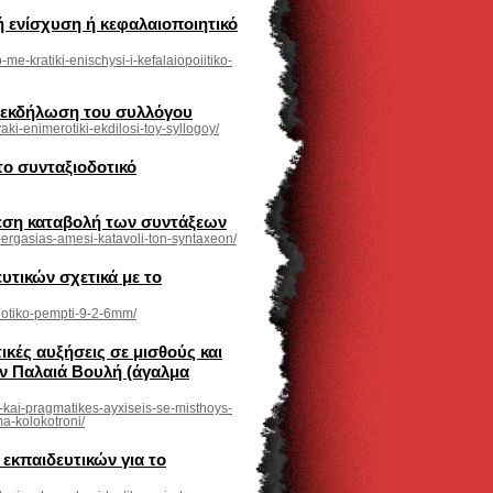
ή ενίσχυση ή κεφαλαιοποιητικό
-me-kratiki-enischysi-i-kefalaiopoiitiko-
κή εκδήλωση του συλλόγου
yaki-enimerotiki-ekdilosi-toy-syllogoy/
το συνταξιοδοτικό
μεση καταβολή των συντάξεων
io-ergasias-amesi-katavoli-ton-syntaxeon/
υτικών σχετικά με το
iodotiko-pempti-9-2-6mm/
κές αυξήσεις σε μισθούς και
ην Παλαιά Βουλή (άγαλμα
on-kai-pragmatikes-ayxiseis-se-misthoys-
a-kolokotroni/
κπαιδευτικών για το