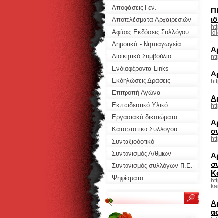
Αποφάσεις Γεν.
Π
ιδ
Συνελεύσεων
Αποτελέσματα Αρχαιρεσιών
ht
Αφίσες Εκδόσεις Συλλόγου
id
Δημοτικά - Νηπιαγωγεία
Α
Διοικητικό Συμβούλιο
ht
Ενδιαφέροντα Links
Α
Συλλόγων
Εκδηλώσεις Δράσεις
ht
Συλλόγου
Επιτροπή Αγώνα
Α
Εκπαιδευτικό Υλικό
ht
Προτάσεις
Εργασιακά δικαιώματα
Α
Καταστατικό Συλλόγου
συ
ht
Συνταξιοδοτικό
Συντονισμός Α/θμιων
Α
σ
Σωματείων
Συντονισμός συλλόγων Π.Ε.-
Κ
ΕΛΜΕ
Ψηφίσματα
ht
ka
Α
α