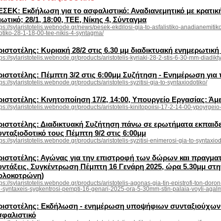
ΕΣΕΚ: Εκδήλωση για το ασφαλιστικό: Αναδιανεμητικό με κρατικ
ιωτικό; 28/1, 18:00, ΤΕΕ, Νίκης 4, Σύνταγμα
tps://sylaristotelis.webnode.gr/news/pesek-ekdilosi-gia-to-asfalistiko-anadianemitiko
iotiko-28-1-18-00-tee-nikis-4-syntagma/
ριστοτέλης: Κυριακή 28/2 στις 6.30 μμ διαδικτυακή ενημερωτι
tps://sylaristotelis.webnode.gr/products/aristotelis-kyriaki-28-2-stis-6-30-mm-diadikt
ριστοτέλης: Πέμπτη 3/2 στις 6:00μμ Συζήτηση - Ενημέρωση για 
tps://sylaristotelis.webnode.gr/products/aristotelis-syzitisi-gia-to-syntaxiodotiko/
ριστοτέλης: Κινητοποίηση 17/2, 14:00, Υπουργείο Εργασίας: Ά
tps://sylaristotelis.webnode.gr/products/aristotelis-kinitopoiisi-17-2-14-00-ypoyrge
ριστοτέλης: Διαδικτυακή Συζήτηση πάνω σε ερωτήματα εκπαιδε
νταξιοδοτικό τους Πέμπτη 9/2 στις 6:00μμ
tps://sylaristotelis.webnode.gr/products/aristotelis-syzitisi-enimerosi-gia-to-syntax
ριστοτέλης: Αγώνας για την επιστροφή των δώρων και πραγματι
υντάξεις. Συγκέντρωση Πέμπτη 16 Γενάρη 2025, ώρα 5.30μμ στ
ολοκοτρώνη)
tps://sylaristotelis.webnode.gr/products/aristotelis-agonas-gia-tin-epistrofi-ton-dor
i-syntaxeis-sygkentrosi-pempti-16-genari-2025-ora-5-30mm-stin-palaia-voyli-agalm
ριστοτέλης: Εκδήλωση - ενημέρωση υποψήφιων συνταξιούχων ε
σφαλιστικό