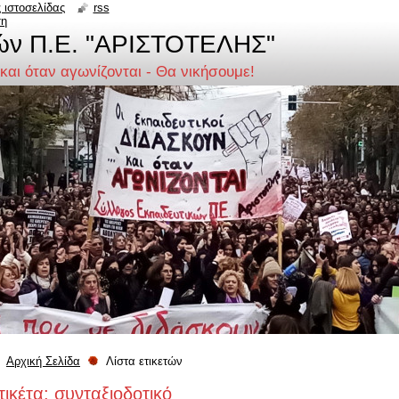
 ιστοσελίδας
rss
ση
ών Π.Ε. "ΑΡΙΣΤΟΤΕΛΗΣ"
 και όταν αγωνίζονται - Θα νικήσουμε!
Αρχική Σελίδα
Λίστα ετικετών
τικέτα: συνταξιοδοτικό