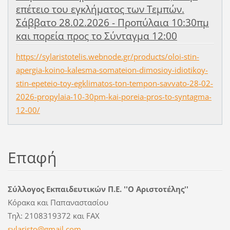
επέτειο του εγκλήματος των Τεμπών.
Σάββατο 28.02.2026 - Προπύλαια 10:30πμ
και πορεία προς το Σύνταγμα 12:00
https://sylaristotelis.webnode.gr/products/oloi-stin-
apergia-koino-kalesma-somateion-dimosioy-idiotikoy-
stin-epeteio-toy-egklimatos-ton-tempon-savvato-28-02-
2026-propylaia-10-30pm-kai-poreia-pros-to-syntagma-
12-00/
Επαφή
Σύλλογος Εκπαιδευτικών Π.Ε. ''Ο Αριστοτέλης''
Κόρακα και Παπαναστασίου
Τηλ: 2108319372 και FAX
sylarist
o@gmail.
com