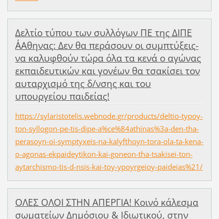
Δελτίο τύπου των συλλόγων ΠΕ της ΔΙΠΕ
Α΄Αθηνας: Δεν θα περάσουν οι συμπτύξεις-
να καλυφθούν τώρα όλα τα κενά ο αγώνας
εκπαιδευτικών και γονέων θα τσακίσει τον
αυταρχισμό της δ/νσης και του
υπουργείου παιδείας!
https://sylaristotelis.webnode.gr/products/deltio-typoy-
ton-syllogon-pe-tis-dipe-a%ce%84athinas%3a-den-tha-
perasoyn-oi-symptyxeis-na-kalyfthoyn-tora-ola-ta-kena-
o-agonas-ekpaideytikon-kai-goneon-tha-tsakisei-ton-
aytarchismo-tis-d-nsis-kai-toy-ypoyrgeioy-paideias%21/
ΟΛΕΣ ΟΛΟΙ ΣΤΗΝ ΑΠΕΡΓΙΑ! Κοινό κάλεσμα
σωματείων Δημόσιου & Ιδιωτικού, στην