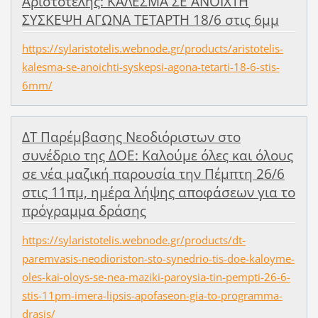
Αριστοτέλης: ΚΑΛΕΣΜΑ ΣΕ ΑΝΟΙΧΤΗ
ΣΥΣΚΕΨΗ ΑΓΩΝΑ ΤΕΤΑΡΤΗ 18/6 στις 6μμ
https://sylaristotelis.webnode.gr/products/aristotelis-
kalesma-se-anoichti-syskepsi-agona-tetarti-18-6-stis-
6mm/
ΔΤ Παρέμβασης Νεοδιόριστων στο
συνέδριο της ΔΟΕ: Καλούμε όλες και όλους
σε νέα μαζική παρουσία την Πέμπτη 26/6
στις 11πμ, ημέρα λήψης αποφάσεων για το
πρόγραμμα δράσης
https://sylaristotelis.webnode.gr/products/dt-
paremvasis-neodioriston-sto-synedrio-tis-doe-kaloyme-
oles-kai-oloys-se-nea-maziki-paroysia-tin-pempti-26-6-
stis-11pm-imera-lipsis-apofaseon-gia-to-programma-
drasis/