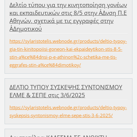
Δελτίο τύπου για την κινητοποίηση γονέων
και εκπαιδευτικών στις 8/5 στην Α΄Δνση Π.Ε
Αθηνών, σχετικά με τις εγγραφές στην
Α΄Δημοτικού
https://sylaristotelis.webnode.gr/products/deltio-typoy-
gia-tin-kinitopoiisi-goneon-kai-ekpaideytikon-stis-8-5-
stin-a%ce%84dnsi-p-e-athinon%2c-schetika-me-tis-
eggrafes-stin-a%ce%84dimotikoy/
ΔΕΛΤΙΟ ΤΥΠΟΥ ΣΥΣΚΕΨΗΣ ΣΥΝΤΟΝΙΣΜΟΥ
ΕΛΜΕ & ΣΕΠΕ στις 3/6/2025
https://sylaristotelis.webnode.gr/products/deltio-typoy-
syskepsis-syntonismoy-elme-sepe-stis-3-6-2025/