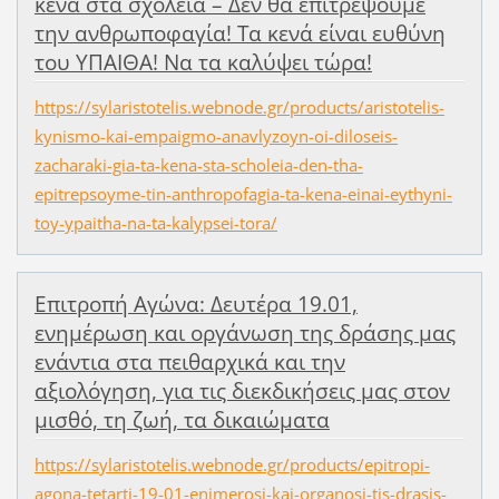
κενά στα σχολεία – Δεν θα επιτρέψουμε
την ανθρωποφαγία! Τα κενά είναι ευθύνη
του ΥΠΑΙΘΑ! Να τα καλύψει τώρα!
https://sylaristotelis.webnode.gr/products/aristotelis-
kynismo-kai-empaigmo-anavlyzoyn-oi-diloseis-
zacharaki-gia-ta-kena-sta-scholeia-den-tha-
epitrepsoyme-tin-anthropofagia-ta-kena-einai-eythyni-
toy-ypaitha-na-ta-kalypsei-tora/
Επιτροπή Αγώνα: Δευτέρα 19.01,
ενημέρωση και οργάνωση της δράσης μας
ενάντια στα πειθαρχικά και την
αξιολόγηση, για τις διεκδικήσεις μας στον
μισθό, τη ζωή, τα δικαιώματα
https://sylaristotelis.webnode.gr/products/epitropi-
agona-tetarti-19-01-enimerosi-kai-organosi-tis-drasis-