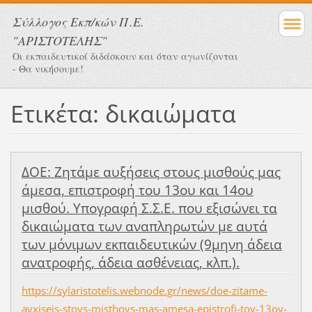
Σύλλογος Eκπ/κών Π.Ε.
"ΑΡΙΣΤΟΤΕΛΗΣ"
Οι εκπαιδευτικοί διδάσκουν και όταν αγωνίζονται
- Θα νικήσουμε!
Ετικέτα: δικαιώματα
ΔΟΕ: Ζητάμε αυξήσεις στους μισθούς μας
άμεσα, επιστροφή του 13ου και 14ου
μισθού. Υπογραφή Σ.Σ.Ε. που εξισώνει τα
δικαιώματα των αναπληρωτών με αυτά
των μόνιμων εκπαιδευτικών (9μηνη άδεια
ανατροφής, άδεια ασθένειας, κλπ.).
https://sylaristotelis.webnode.gr/news/doe-zitame-
ayxiseis-stoys-misthoys-mas-amesa-epistrofi-toy-13oy-