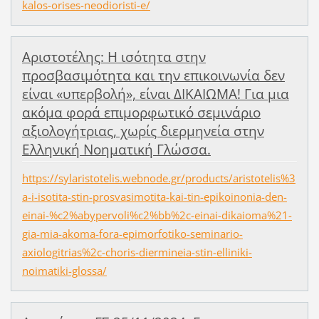
kalos-orises-neodioristi-e/
Αριστοτέλης: Η ισότητα στην
προσβασιμότητα και την επικοινωνία δεν
είναι «υπερβολή», είναι ΔΙΚΑΙΩΜΑ! Για μια
ακόμα φορά επιμορφωτικό σεμινάριο
αξιολογήτριας, χωρίς διερμηνεία στην
Ελληνική Νοηματική Γλώσσα.
https://sylaristotelis.webnode.gr/products/aristotelis%3
a-i-isotita-stin-prosvasimotita-kai-tin-epikoinonia-den-
einai-%c2%abypervoli%c2%bb%2c-einai-dikaioma%21-
gia-mia-akoma-fora-epimorfotiko-seminario-
axiologitrias%2c-choris-diermineia-stin-elliniki-
noimatiki-glossa/