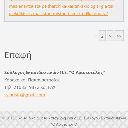
mas-enantia-sta-peitharchika-kai-tin-axiologisi-gia-tis-
diekdikiseis-mas-ston-mistho-ti-zoi-ta-dikaiomata/
1
2
>
>>
Επαφή
Σύλλογος Εκπαιδευτικών Π.Ε. ''Ο Αριστοτέλης''
Κόρακα και Παπαναστασίου
Τηλ: 2108319372 και FAX
sylarist
o@gmail.
com
© 2012 Όλα τα δικαιώματα κατοχυρωμένα Δ. Σ. Συλλόγου Εκπαιδευτικών
''Ο Αριστοτέλης''