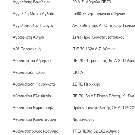
Αγγελάκης Βασίλειος
20 Δ.Σ. Αθηνών ΠΕ70
Αγγελίδη Μαρία Αγλαΐα
πε60 76 νηπιαγωγειο αθηνων
Αγγελόπουλος Γιώργος
Αν. καθηγητής ΑΠΘ, πρώην Γενικό
Αγραφιώτη Αθηνά
Σεπε Ηρώ Κωνσταντοπούλου
Αζή Παρασκευή
Π Ε 70 162ο Δ.Σ.Αθηνών
Αθανασάτου Δήμητρα
ΠΕ 79.01, μουσικός, 5ο Δ.Σ. Πυλαί
Αθανασιάδη Ελένη
EΚΠΑ
Αθανασιάδη Παναγιώτα
ΣΕΠΕ Περικλής
Αθανασίου Ελευθερία
ΠΕ 70, 3ο ΔΣ Πόρτο Ράφτη, Κ. Σωτ
Αθανασίου Εμμανουήλ
Πρώην Συνδικαλιστής ΣΕ ΑΣΠΡΟΦΟ
Αθανασίου Κωνσταντίνα
Νηπιαγωγός
Αθανασόπουλος Ιωάννης
ΤΠΕ(ΠΕ86) 62,162 Αθήνας