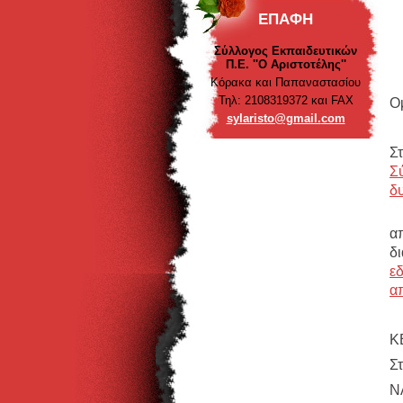
ΕΠΑΦΉ
Σύλλογος Εκπαιδευτικών
Π.Ε. ''Ο Αριστοτέλης''
Κόρακα και Παπαναστασίου
Τηλ: 2108319372 και FAX
Ο
sylarist
o@gmail.
com
Σ
Σ
δ
α
δ
ε
α
Κ
Σ
Ν