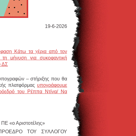
19-6-2026
φαση Κάτω τα χέρια από τον
 τη μήνυση για συκοφαντική
υ ΔΣ
υπογραφών – στήριξης που θα
δικής πλατφόρμας
υπογράφουμε
πρόεδρό του Ρέππα Ντίνα/ Να
 ΠΕ «ο Αριστοτέλης»
ΠΡΟΕΔΡΟ ΤΟΥ ΣΥΛΛΟΓΟΥ