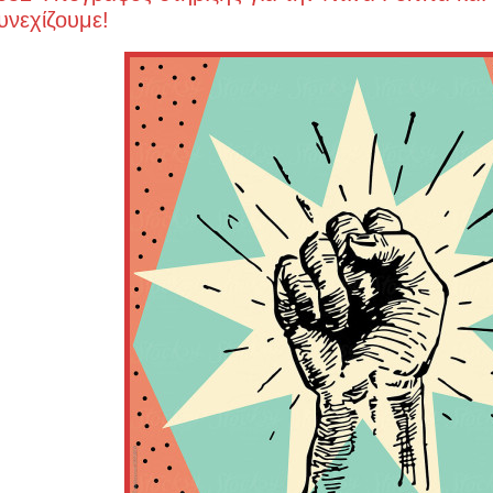
υνεχίζουμε!