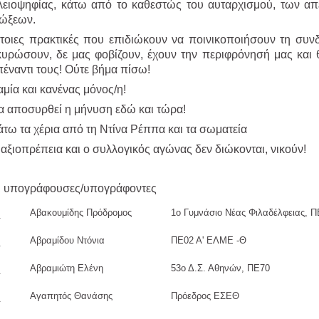
λειοψηφίας, κάτω από το καθεστώς του αυταρχισμού, των απ
ιώξεων.
έτοιες πρακτικές που επιδιώκουν να ποινικοποιήσουν τη συν
κυρώσουν, δε μας φοβίζουν, έχουν την περιφρόνησή μας και 
πέναντι τους! Ούτε βήμα πίσω!
μία και κανένας μόνος/η!
α αποσυρθεί η μήνυση εδώ και τώρα!
άτω τα χέρια από τη Ντίνα Ρέππα και τα σωματεία
αξιοπρέπεια και ο συλλογικός αγώνας δεν διώκονται, νικούν!
ι υπογράφουσες/υπογράφοντες
Αβακουμίδης Πρόδρομος
1ο Γυμνάσιο Νέας Φιλαδέλφειας,
Αβραμίδου Ντόνια
ΠΕ02 Α' ΕΛΜΕ -Θ
Αβραμιώτη Ελένη
53ο Δ.Σ. Αθηνών, ΠΕ70
Αγαπητός Θανάσης
Πρόεδρος ΕΣΕΘ