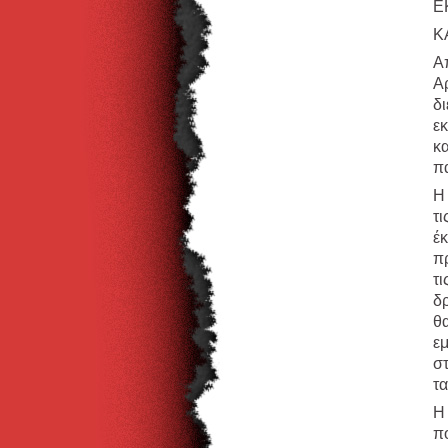
Ε
Κ
Α
Α
δ
ε
κ
π
Η
τ
έ
π
τ
δ
θ
ε
σ
τα
Η
π