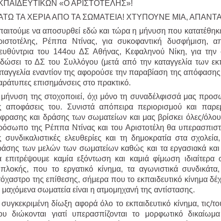
ΚΠΑΙΔΕΥΤΙΚΩΝ «Ο ΑΡΙΣΤΟΤΕΛΗΣ»!
ΑΤΩ ΤΑ ΧΕΡΙΑ ΑΠΟ ΤΑ ΣΩΜΑΤΕΙΑ! ΧΤΥΠΟΥΝΕ ΜΙΑ, ΑΠΑΝΤ
παιτούμε να αποσυρθεί εδώ και τώρα η μήνυση που κατατέθηκ
ριστοτέλης, Ρέππα Ντίνας, για συκοφαντική δυσφήμιση, 
ιευθύντρια του 144ου ΔΣ Αθήνας, Κεφαληνού Νίκη, για την
κδώσει το ΔΣ του Συλλόγου (μετά από την καταγγελία των εκ
αταγγελία εναντίον της αφορούσε την παραβίαση της απόφαση
αράτυπες επισημάνσεις στο πρακτικό.
 μήνυση της στοχοποιεί, όχι μόνο τη συναδέλφισσά μας προσω
ις αποφάσεις του. Συνιστά απόπειρα περιορισμού και παρε
κφρασης και δράσης των σωματείων και μας βρίσκει όλες/όλου
ρόσωπο της Ρέππα Ντίνας και του Αριστοτέλη θα υπερασπιστο
ις συνδικαλιστικές ελευθερίες και τη δημοκρατία στα σχολεί
ράσης των μελών των σωματείων καθώς και τα εργασιακά και 
α επιτρέψουμε καμία εξόντωση και καμιά φίμωση ιδιαίτερα
μπλοκής, που το εργατικό κίνημα, τα αγωνιστικά συνδικάτα,
τόχαστρο της επίθεσης, σήμερα που το εκπαιδευτικό κίνημα δέχ
 μαχόμενα σωματεία είναι η ατμομηχανή της αντίστασης.
 συγκεκριμένη δίωξη αφορά όλο το εκπαιδευτικό κίνημα, τις/τ
ου διώκονται γιατί υπερασπίζονται το μορφωτικό δικαίωμα