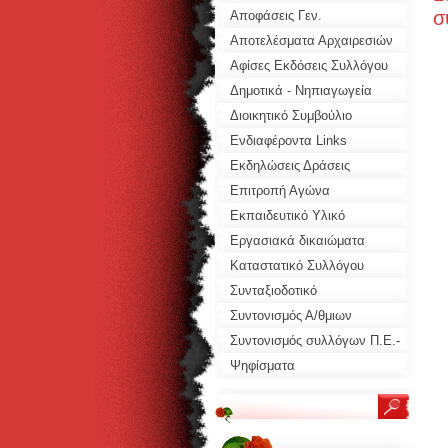
σ
Αποφάσεις Γεν.
Συνελεύσεων
Αποτελέσματα Αρχαιρεσιών
Αφίσες Εκδόσεις Συλλόγου
Δημοτικά - Νηπιαγωγεία
Διοικητικό Συμβούλιο
Ενδιαφέροντα Links
Συλλόγων
Εκδηλώσεις Δράσεις
Συλλόγου
Επιτροπή Αγώνα
Εκπαιδευτικό Υλικό
Προτάσεις
Εργασιακά δικαιώματα
Καταστατικό Συλλόγου
Συνταξιοδοτικό
Συντονισμός Α/θμιων
Σωματείων
Συντονισμός συλλόγων Π.Ε.-
ΕΛΜΕ
Ψηφίσματα