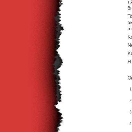
π
δ
Τ
α
α
Κα
Ν
Κ
Η 
Ο