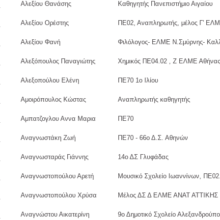
Αλεξίου Θανάσης
Καθηγητής Πανεπιστήμιο Αιγαίου
Αλεξίου Ορέστης
ΠΕ02, Αναπληρωτής, μέλος Γ' ΕΛ
Αλεξίου Φανή
Φιλόλογος- ΕΛΜΕ Ν.Σμύρνης- Καλ
Αλεξόπουλος Παναγιώτης
Χημικός ΠΕ04.02 , Ζ ΕΛΜΕ Αθήνα
Αλεξοπούλου Ελένη
ΠΕ70 1ο Ιλίου
Αμοιρόπουλος Κώστας
Αναπληρωτής καθηγητής
Αμπατζογλου Αννα Μαρια
ΠΕ70
Αναγνωστάκη Ζωή
ΠΕ70 - 66ο Δ.Σ. Αθηνών
Αναγνωσταράς Γιάννης
14ο ΔΣ Γλυφάδας
Αναγνωστοπούλου Αρετή
Μουσικό Σχολείο Ιωαννίνων, ΠΕ02
Αναγνωστοπούλου Χρύσα
Μέλος ΔΣ Δ ΕΛΜΕ ΑΝΑΤ ΑΤΤΙΚΗΣ
Αναγνώστου Αικατερίνη
9ο Δημοτικό Σχολείο Αλεξανδρούπ