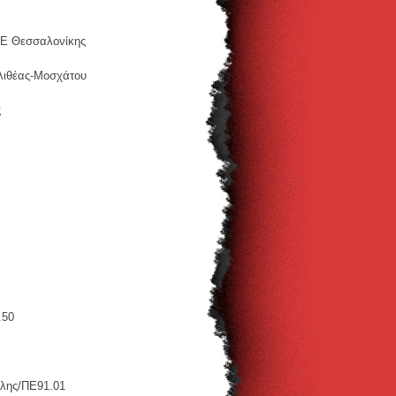
ΜΕ Θεσσαλονίκης
λιθέας-Μοσχάτου
ς
.50
ολης/ΠΕ91.01