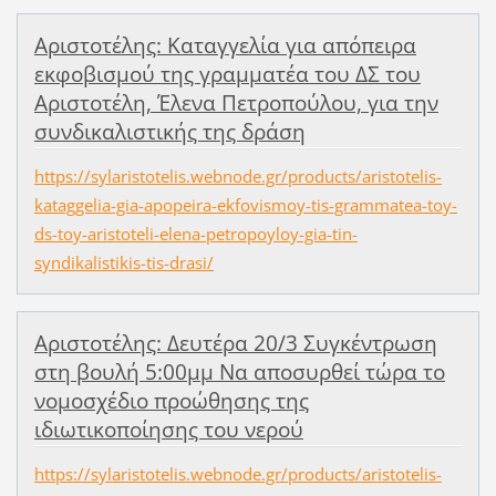
Aριστοτέλης: Καταγγελία για απόπειρα
εκφοβισμού της γραμματέα του ΔΣ του
Αριστοτέλη, Έλενα Πετροπούλου, για την
συνδικαλιστικής της δράση
https://sylaristotelis.webnode.gr/products/aristotelis-
kataggelia-gia-apopeira-ekfovismoy-tis-grammatea-toy-
ds-toy-aristoteli-elena-petropoyloy-gia-tin-
syndikalistikis-tis-drasi/
Αριστοτέλης: Δευτέρα 20/3 Συγκέντρωση
στη βουλή 5:00μμ Να αποσυρθεί τώρα το
νομοσχέδιο προώθησης της
ιδιωτικοποίησης του νερού
https://sylaristotelis.webnode.gr/products/aristotelis-