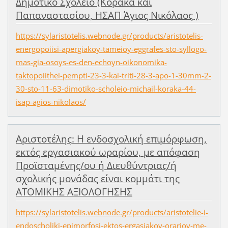
Δημοτικό Σχολείο (Κόρακα και
Παπαναστασίου, ΗΣΑΠ Άγιος Νικόλαος )
https://sylaristotelis.webnode.gr/products/aristotelis-
energopoiisi-apergiakoy-tameioy-eggrafes-sto-syllogo-
mas-gia-osoys-es-den-echoyn-oikonomika-
taktopoiithei-pempti-23-3-kai-triti-28-3-apo-1-30mm-2-
30-sto-11-63-dimotiko-scholeio-michail-koraka-44-
isap-agios-nikolaos/
Αριστοτέλης: Η ενδοσχολική επιμόρφωση,
εκτός εργασιακού ωραρίου, με απόφαση
Προϊσταμένης/ου ή Διευθύντριας/ή
σχολικής μονάδας είναι κομμάτι της
ΑΤΟΜΙΚΗΣ ΑΞΙΟΛΟΓΗΣΗΣ
https://sylaristotelis.webnode.gr/products/aristotelie-i-
endoscholiki-epimorfosi-ektos-ergasiakoy-orarioy-me-