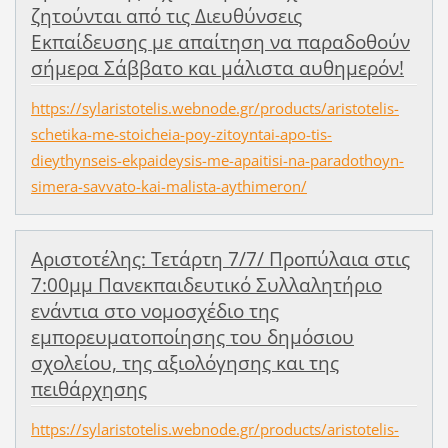
ζητούνται από τις Διευθύνσεις
Εκπαίδευσης με απαίτηση να παραδοθούν
σήμερα Σάββατο και μάλιστα αυθημερόν!
https://sylaristotelis.webnode.gr/products/aristotelis-
schetika-me-stoicheia-poy-zitoyntai-apo-tis-
dieythynseis-ekpaideysis-me-apaitisi-na-paradothoyn-
simera-savvato-kai-malista-aythimeron/
Αριστοτέλης: Τετάρτη 7/7/ Προπύλαια στις
7:00μμ Πανεκπαιδευτικό Συλλαλητήριο
ενάντια στο νομοσχέδιο της
εμπορευματοποίησης του δημόσιου
σχολείου, της αξιολόγησης και της
πειθάρχησης
https://sylaristotelis.webnode.gr/products/aristotelis-