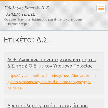
Σύλλογος Eκπ/κών Π.Ε.
"ΑΡΙΣΤΟΤΕΛΗΣ"
Οι εκπαιδευτικοί διδάσκουν και όταν αγωνίζονται
- Θα νικήσουμε!
Ετικέτα: Δ.Σ.
ΔΟΕ: Ανακοίνωση για την συνάντηση του
Δ.Σ. της Δ.Ο.Ε. με τον Υπουργό Παιδείας
https://sylaristotelis.webnode.gr/news/doe-anakoinosi-
gia-tin-synantisi-toy-d-s-tis-d-o-e-me-ton-ypoyrgo-
paideias/
Αριστοτέλης: Σχετικά με στοιχεία που