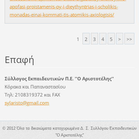
apofasi-proistamenis-oy-i-dieythyntrias-i-scholikis-
monadas-einai-kommati-tis-atomikis-axiologisis/
1
2
3
4
5
>
>>
Επαφή
Σύλλογος Εκπαιδευτικών Π.Ε. ''Ο Αριστοτέλης''
Κόρακα και Παπαναστασίου
Τηλ: 2108319372 και FAX
sylarist
o@gmail.
com
© 2012 Όλα τα δικαιώματα κατοχυρωμένα Δ. Σ. Συλλόγου Εκπαιδευτικών
''Ο Αριστοτέλης''