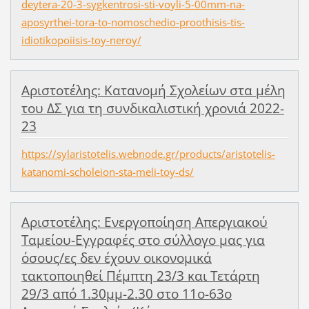
deytera-20-3-sygkentrosi-sti-voyli-5-00mm-na-
aposyrthei-tora-to-nomoschedio-proothisis-tis-
idiotikopoiisis-toy-neroy/
Aριστοτέλης: Κατανομή Σχολείων στα μέλη
του ΔΣ για τη συνδικαλιστική χρονιά 2022-
23
https://sylaristotelis.webnode.gr/products/aristotelis-
katanomi-scholeion-sta-meli-toy-ds/
Αριστοτέλης: Ενεργοποίηση Απεργιακού
Ταμείου-Εγγραφές στο σύλλογο μας για
όσους/ες δεν έχουν οικονομικά
τακτοποιηθεί Πέμπτη 23/3 και Τετάρτη
29/3 από 1.30μμ-2.30 στο 11ο-63ο