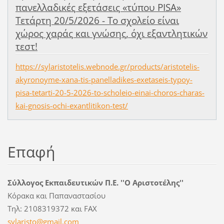
πανελλαδικές εξετάσεις «τύπου PISA»
Τετάρτη 20/5/2026 - Το σχολείο είναι
χώρος χαράς και γνώσης, όχι εξαντλητικών
τεστ!
https://sylaristotelis.webnode.gr/products/aristotelis-
akyronoyme-xana-tis-panelladikes-exetaseis-typoy-
pisa-tetarti-20-5-2026-to-scholeio-einai-choros-charas-
kai-gnosis-ochi-exantlitikon-test/
Επαφή
Σύλλογος Εκπαιδευτικών Π.Ε. ''Ο Αριστοτέλης''
Κόρακα και Παπαναστασίου
Τηλ: 2108319372 και FAX
sylarist
o@gmail.
com