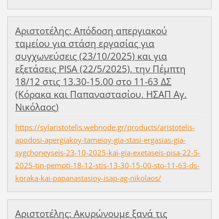
Αριστοτέλης: Απόδοση απεργιακού
ταμείου για στάση εργασίας για
συγχωνεύσεις (23/10/2025) και για
εξετάσεις PISA (22/5/2025), την Πέμπτη
18/12 στις 13.30-15.00 στο 11-63 ΔΣ
(Κόρακα και Παπαναστασίου, ΗΣΑΠ Αγ.
Νικόλαος)
https://sylaristotelis.webnode.gr/products/aristotelis-
apodosi-apergiakoy-tameioy-gia-stasi-ergasias-gia-
sygchoneyseis-23-10-2025-kai-gia-exetaseis-pisa-22-5-
2025-tin-pempti-18-12-stis-13-30-15-00-sto-11-63-ds-
koraka-kai-papanastasioy-isap-ag-nikolaos/
Αριστοτέλης: Ακυρώνουμε ξανά τις