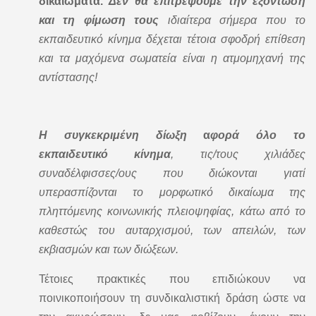
δικαιώματα.
Δεν θα επιτρέψουμε την εξόντωση
και τη φίμωση τους
ιδιαίτερα σήμερα που το
εκπαιδευτικό κίνημα δέχεται τέτοια σφοδρή επίθεση
και τα μαχόμενα σωματεία είναι η ατμομηχανή της
αντίστασης!
Η συγκεκριμένη δίωξη
α
φορά όλο το
εκπαιδευτικό κίνημα
, τις/τους χιλιάδες
συναδέλφισσες/ους που διώκονται γιατί
υπερασπίζονται το μορφωτικό δικαίωμα της
πληττόμενης κοινωνικής πλειοψηφίας, κάτω από το
καθεστώς του αυταρχισμού, των απειλών, των
εκβιασμών και των διώξεων.
Τέτοιες πρακτικές που επιδιώκουν να
ποινικοποιήσουν τη συνδικαλιστική δράση ώστε να