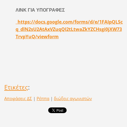
ΛΙΝΚ ΓΙΑ ΥΠΟΓΡΑΦΕΣ
https://docs.google.com/forms/d/e/1FAIpQLSc
q_dlN2sU2AtAxVZuqQI2tLtwaZkYZCHsgi0jXW73
TrvpYuQ/viewform
Ετικέτες
:
Αποφάσεις ΔΣ
|
Ρέππα
|
διώξεις αγωνιστών