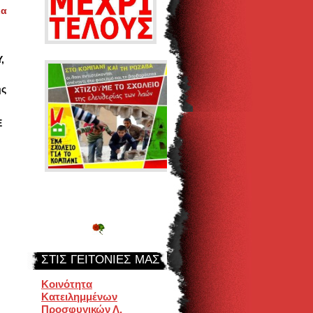
ια
,
ης
Ε
ΣΤΙΣ ΓΕΙΤΟΝΙΈΣ ΜΑΣ
Κοινότητα
Κατειλημμένων
Προσφυγικών Λ.