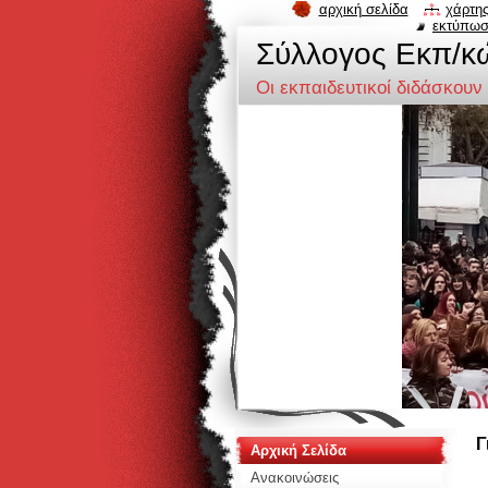
αρχική σελίδα
χάρτης
εκτύπω
Σύλλογος Eκπ/κ
Οι εκπαιδευτικοί διδάσκουν
Γ
Αρχική Σελίδα
Ανακοινώσεις