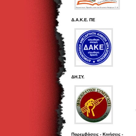
Δ.Α.Κ.Ε. ΠΕ
ΔΗ.ΣΥ.
Παρεμβάσεις - Κινήσεις -