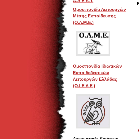
Α.Δ.Ε.Δ.Υ.
Ομοσπονδία Λειτουργών
Μέσης Εκπαίδευσης
(Ο.Λ.Μ.Ε.)
Ομοσπονδία Ιδιωτικών
Εκπαιδεδευτικών
Λειτουργών Ελλάδας
(Ο.Ι.Ε.Λ.Ε.)
Αγωνιστικές Κινήσεις