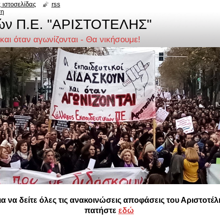
 ιστοσελίδας
rss
ση
ών Π.Ε. "ΑΡΙΣΤΟΤΕΛΗΣ"
 και όταν αγωνίζονται - Θα νικήσουμε!
ια να δείτε όλες τις ανακοινώσεις αποφάσεις του Αριστοτέλ
πατήστε
εδώ