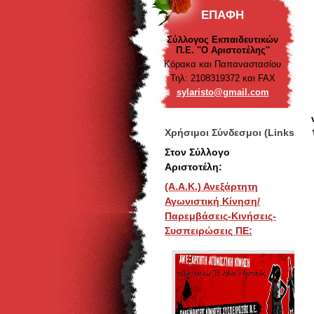
ΕΠΑΦΉ
Σύλλογος Εκπαιδευτικών
Π.Ε. ''Ο Αριστοτέλης''
Κόρακα και Παπαναστασίου
Τηλ: 2108319372 και FAX
sylarist
o@gmail.
com
Χρήσιμοι Σύνδεσμοι (Links):
Στον Σύλλογο
Αριστοτέλη:
(Α.Α.Κ.) Ανεξάρτητη
Αγωνιστική Κίνηση/
Παρεμβάσεις-Κινήσεις-
Συσπειρώσεις ΠΕ: