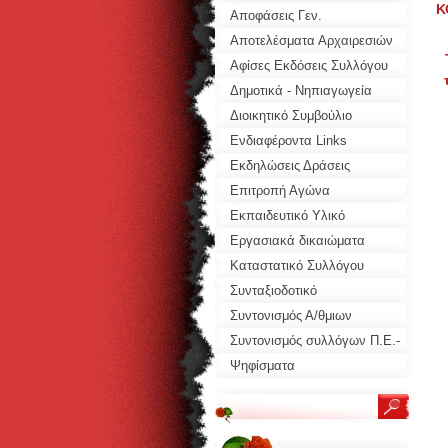
Κ
Αποφάσεις Γεν.
Συνελεύσεων
Αποτελέσματα Αρχαιρεσιών
Αφίσες Εκδόσεις Συλλόγου
Δημοτικά - Νηπιαγωγεία
Διοικητικό Συμβούλιο
Ενδιαφέροντα Links
Συλλόγων
Εκδηλώσεις Δράσεις
Συλλόγου
Επιτροπή Αγώνα
Εκπαιδευτικό Υλικό
Προτάσεις
Εργασιακά δικαιώματα
Καταστατικό Συλλόγου
Συνταξιοδοτικό
Συντονισμός Α/θμιων
Σωματείων
Συντονισμός συλλόγων Π.Ε.-
ΕΛΜΕ
Ψηφίσματα