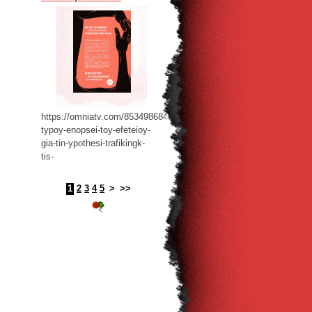
https://omniatv.com/853498684/synenteyxi-
typoy-enopsei-toy-efeteioy-
gia-tin-ypothesi-trafikingk-
tis-
1
2
3
4
5
>
>>