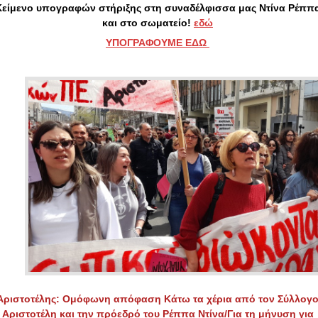
Κείμενο υπογραφών στήριξης στη συναδέλφισσα μας Ντίνα Ρέππ
και στο σωματείο!
εδώ
ΥΠΟΓΡΑΦΟΥΜΕ ΕΔΩ
Αριστοτέλης: Ομόφωνη απόφαση Κάτω τα χέρια από τον Σύλλογ
Αριστοτέλη και την πρόεδρό του Ρέππα Ντίνα/Για τη μήνυση για