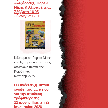
ΑλεξάδραςQ Πορεία
Νίκης & Αξιοπρέπειας
Σάββατο 16.05,
Σύνταγμα 12:00
Κάλεσμα σε Πορεία Νίκης
και Αξιοπρέπειας για τους
απεργούς πείνας της
Κοινότητας
Κατειλημμένων...
H Συνέντευξη Τύπου
ενόψει του Εφετείου
για την υπόθεση
τράφικινγκ της
12χρονης Πέμπτη 22
Ιανουαρίου 2026