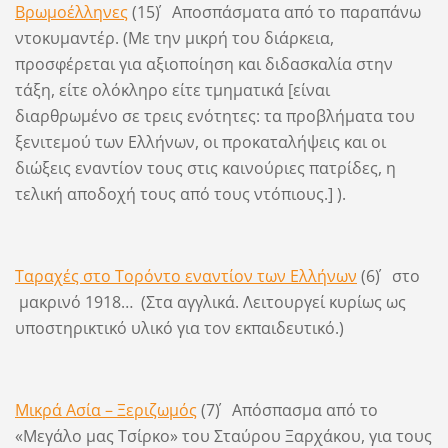
Βρωμοέλληνες
(15΄) Αποσπάσματα από το παραπάνω
ντοκυμαντέρ. (Με την μικρή του διάρκεια,
προσφέρεται για αξιοποίηση και διδασκαλία στην
τάξη, είτε ολόκληρο είτε τμηματικά [είναι
διαρθρωμένο σε τρεις ενότητες: τα προβλήματα του
ξενιτεμού των Ελλήνων, οι προκαταλήψεις και οι
διώξεις εναντίον τους στις καινούριες πατρίδες, η
τελική αποδοχή τους από τους ντόπιους.] ).
Ταραχές στο Τορόντο εναντίον των Ελλήνων
(6΄) στο
μακρινό 1918… (Στα αγγλικά. Λειτουργεί κυρίως ως
υποστηρικτικό υλικό για τον εκπαιδευτικό.)
Μικρά Ασία – Ξεριζωμός
(7΄) Απόσπασμα από το
«Μεγάλο μας Τσίρκο» του Σταύρου Ξαρχάκου, για τους