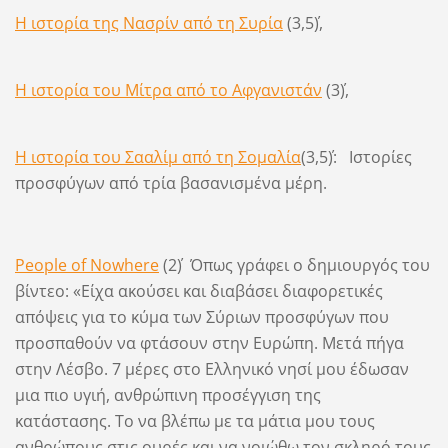
Η ιστορία της Νασρίν από τη Συρία
(3,5΄),
Η ιστορία του Μίτρα από το Αφγανιστάν
(3΄),
Η ιστορία του Σααλίμ από τη Σομαλί
α
(3,5΄): Ιστορίες
προσφύγων από τρία βασανισμένα μέρη.
People of Nowhere
(2΄) Όπως γράφει ο δημιουργός του
βίντεο: «Είχα ακούσει και διαβάσει διαφορετικές
απόψεις για το κύμα των Σύριων προσφύγων που
προσπαθούν να φτάσουν στην Ευρώπη. Μετά πήγα
στην Λέσβο. 7 μέρες στο Ελληνικό νησί μου έδωσαν
μια πιο υγιή, ανθρώπινη προσέγγιση της
κατάστασης. Το να βλέπω με τα μάτια μου τους
ανθρώπους στις ουρές και να νοιώθω τον σκληρό τους