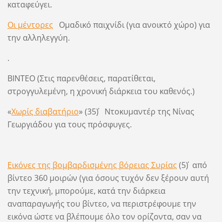
καταφεύγει.
Οι μέντορες
Ομαδικό παιχνίδι (για ανοικτό χώρο) για
την αλληλεγγύη.
.
ΒΙΝΤΕΟ (Στις παρενθέσεις, παρατίθεται,
στρογγυλεμένη, η χρονική διάρκεια του καθενός.)
«
Χωρίς διαβατήριο
» (35΄) Ντοκυμαντέρ της Νίνας
Γεωργιάδου για τους πρόσφυγες.
Εικόνες της βομβαρδισμένης βόρειας Συρίας
(5΄) από
βίντεο 360 μοιρών (για όσους τυχόν δεν ξέρουν αυτή
την τεχνική, μπορούμε, κατά την διάρκεια
αναπαραγωγής του βίντεο, να περιστρέφουμε την
εικόνα ώστε να βλέπουμε όλο τον ορίζοντα, σαν να