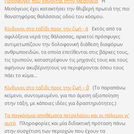
Πρόσφυγες που χάνονται στην Μεσόγειο
Η
Μεσόγειος έχει κατακτήσει την θλιβερή πρωτιά της πιο
θανατηφόρας θαλάσσιας οδού του κόσμου.
Κίνδυνοι στο ταξίδι προς την ζωή - α΄
Εκτός από τα
αφιλόξενα νερά της θάλασσας, αρκετοί πρόσφυγες
αντιμετωπίζουν την δολοφονική διάθεση διαφόρων
ανθρωποειδών, τα οποία επιτίθενται στις βάρκες τους,
τις τρυπούν, καταστρέφουν τις μηχανές τους και τους
αφήνουν ακυβέρνητους να περιφέρονται όπου τους
πάει το κύμα…
Κίνδυνοι στο ταξίδι προς την ζωή – β΄
(Το παραπάνω
κείμενο, συντομευμένο, για πιο άμεση αξιοποίηση
στην τάξη, με κάποιες ιδέες για δραστηριότητες.)
Τα παγκόσμια αποθέματα πετρελαίου και οι πόλεμοι γι’
αυτό
Πληροφορίες και μία διδακτική πρόταση πάνω
στην συσχέτιση των περιοχών που έχουν τα