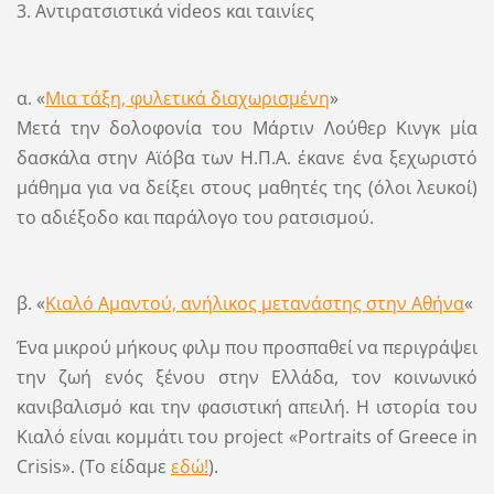
3. Αντιρατσιστικά videos και ταινίες
α. «
Μια τάξη, φυλετικά διαχωρισμένη
»
Μετά την δολοφονία του Μάρτιν Λούθερ Κινγκ μία
δασκάλα στην Αϊόβα των Η.Π.Α. έκανε ένα ξεχωριστό
μάθημα για να δείξει στους μαθητές της (όλοι λευκοί)
το αδιέξοδο και παράλογο του ρατσισμού.
β. «
Κιαλό Αμαντού, ανήλικος μετανάστης στην Αθήνα
«
Ένα μικρού μήκους φιλμ που προσπαθεί να περιγράψει
την ζωή ενός ξένου στην Eλλάδα, τον κοινωνικό
κανιβαλισμό και την φασιστική απειλή. Η ιστορία του
Κιαλό είναι κομμάτι του project «Portraits of Greece in
Crisis». (Το είδαμε
εδώ!
).