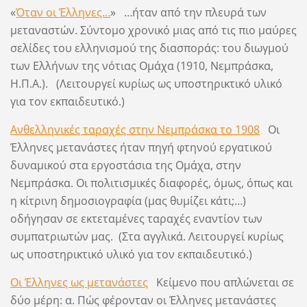
«
Όταν οι Έλληνες…
» …ήταν από την πλευρά των
μεταναστών. Σύντομο χρονικό μιας από τις πιο μαύρες
σελίδες του ελληνισμού της διασποράς: του διωγμού
των Ελλήνων της νότιας Ομάχα (1910, Νεμπράσκα,
Η.Π.Α.). (Λειτουργεί κυρίως ως υποστηρικτικό υλικό
για τον εκπαιδευτικό.)
Ανθελληνικές ταραχές στην Νεμπράσκα το 1908
Οι
Έλληνες μετανάστες ήταν πηγή φτηνού εργατικού
δυναμικού στα εργοστάσια της Ομάχα, στην
Νεμπράσκα. Οι πολιτισμικές διαφορές, όμως, όπως και
η κίτρινη δημοσιογραφία (μας θυμίζει κάτι;…)
οδήγησαν σε εκτεταμένες ταραχές εναντίον των
συμπατριωτών μας. (Στα αγγλικά. Λειτουργεί κυρίως
ως υποστηρικτικό υλικό για τον εκπαιδευτικό.)
Οι Έλληνες ως μετανάστες
Κείμενο που απλώνεται σε
δύο μέρη: α. Πώς φέρονταν οι Έλληνες μετανάστες