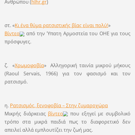
Ανθρώπου (
hlhr.gr
)
στ. «
Κι ένα θύμα ρατσιστικής βίας είναι πολύ!
»
Βίντεο
από την Ύπατη Αρμοστεία του ΟΗΕ για τους
πρόσφυγες.
ζ. «
Χρωμοφοβία
» Αλληγορική ταινία μικρού μήκους
(Raoul Servais, 1966) για τον φασισμό και τον
ρατσισμό.
η.
Ρατσισμός, ξενοφοβία – Στην ζυμαροχώρα
Μικρής διάρκειας
βίντεο
που εξηγεί με συμβολικό
τρόπο στα μικρά παιδιά πως το διαφορετικό δεν
απειλεί αλλά εμπλουτίζει την ζωή μας.