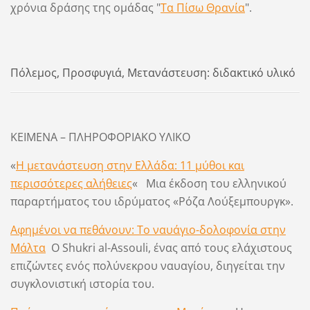
χρόνια δράσης της ομάδας "
Τα Πίσω Θρανία
".
Πόλεμος, Προσφυγιά, Μετανάστευση: διδακτικό υλικό
ΚΕΙΜΕΝΑ – ΠΛΗΡΟΦΟΡΙΑΚΟ ΥΛΙΚΟ
«
Η μετανάστευση στην Ελλάδα: 11 μύθοι και
περισσότερες αλήθειες
« Μια έκδοση του ελληνικού
παραρτήματος του ιδρύματος «Ρόζα Λούξεμπουργκ».
Αφημένοι να πεθάνουν: Το ναυάγιο-δολοφονία στην
Μάλτα
Ο Shukri al-Assouli, ένας από τους ελάχιστους
επιζώντες ενός πολύνεκρου ναυαγίου, διηγείται την
συγκλονιστική ιστορία του.