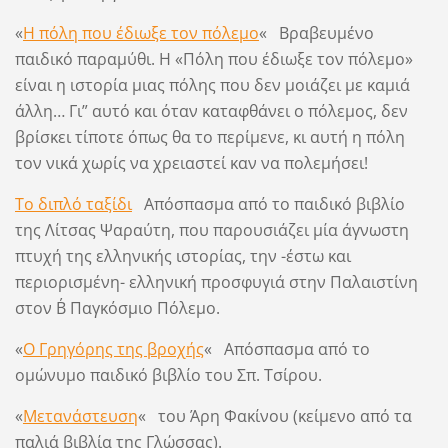
«
Η πόλη που έδιωξε τον πόλεμο
« Βραβευμένο
παιδικό παραμύθι. Η «Πόλη που έδιωξε τον πόλεμο»
είναι η ιστορία μιας πόλης που δεν μοιάζει με καμιά
άλλη… Γι” αυτό και όταν καταφθάνει ο πόλεμος, δεν
βρίσκει τίποτε όπως θα το περίμενε, κι αυτή η πόλη
τον νικά χωρίς να χρειαστεί καν να πολεμήσει!
Το διπλό ταξίδι
Απόσπασμα από το παιδικό βιβλίο
της Λίτσας Ψαραύτη, που παρουσιάζει μία άγνωστη
πτυχή της ελληνικής ιστορίας, την -έστω και
περιορισμένη- ελληνική προσφυγιά στην Παλαιστίνη
στον Β΄ Παγκόσμιο Πόλεμο.
«
Ο Γρηγόρης της βροχής
« Απόσπασμα από το
ομώνυμο παιδικό βιβλίο του Σπ. Τσίρου.
«
Μετανάστευση
« του Άρη Φακίνου (κείμενο από τα
παλιά βιβλία της Γλώσσας).