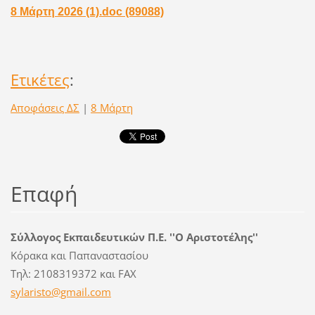
8 Μάρτη 2026 (1).doc (89088)
Ετικέτες
:
Αποφάσεις ΔΣ
|
8 Μάρτη
Επαφή
Σύλλογος Εκπαιδευτικών Π.Ε. ''Ο Αριστοτέλης''
Κόρακα και Παπαναστασίου
Τηλ: 2108319372 και FAX
sylarist
o@gmail.
com