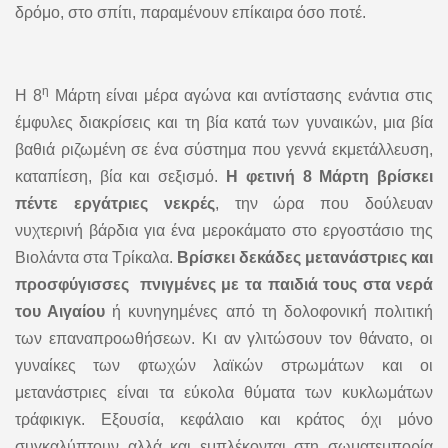
δρόμο, στο σπίτι, παραμένουν επίκαιρα όσο ποτέ.
η
Η 8
Μάρτη είναι μέρα αγώνα και αντίστασης ενάντια στις
έμφυλες διακρίσεις και τη βία κατά των γυναικών, μια βία
βαθιά ριζωμένη σε ένα σύστημα που γεννά εκμετάλλευση,
καταπίεση, βία και σεξισμό.
Η φετινή 8 Μάρτη βρίσκει
πέντε εργάτριες νεκρές
, την ώρα που δούλευαν
νυχτερινή βάρδια για ένα μεροκάματο στο εργοστάσιο της
Βιολάντα στα Τρίκαλα.
Βρίσκει δεκάδες μετανάστριες και
προσφύγισσες πνιγμένες με τα παιδιά τους στα νερά
του Αιγαίου
ή κυνηγημένες από τη δολοφονική πολιτική
των επαναπροωθήσεων. Κι αν γλιτώσουν τον θάνατο, οι
γυναίκες των φτωχών λαϊκών στρωμάτων και οι
μετανάστριες είναι τα εύκολα θύματα των κυκλωμάτων
τράφικιγκ. Εξουσία, κεφάλαιο και κράτος όχι μόνο
συγκαλύπτουν αλλά και εμπλέκονται στη σωματεμπορία