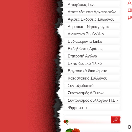
Α
Αποφάσεις Γεν.
α
Συνελεύσεων
Αποτελέσματα Αρχαιρεσιών
μ
Αφίσες Εκδόσεις Συλλόγου
Δημοτικά - Νηπιαγωγεία
Διοικητικό Συμβούλιο
Ενδιαφέροντα Links
Συλλόγων
Εκδηλώσεις Δράσεις
Συλλόγου
Επιτροπή Αγώνα
Εκπαιδευτικό Υλικό
Προτάσεις
Εργασιακά δικαιώματα
Καταστατικό Συλλόγου
Συνταξιοδοτικό
Συντονισμός Α/θμιων
Σωματείων
Συντονισμός συλλόγων Π.Ε.-
ΕΛΜΕ
Ψηφίσματα
Ο