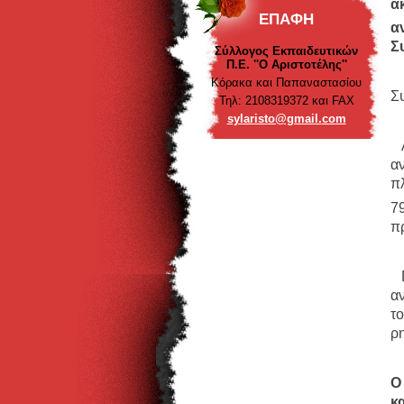
α
ΕΠΑΦΉ
α
Σ
Σύλλογος Εκπαιδευτικών
Π.Ε. ''Ο Αριστοτέλης''
Κόρακα και Παπαναστασίου
Σ
Τηλ: 2108319372 και FAX
sylarist
o@gmail.
com
Α
α
π
7
π
Π
α
τ
ρη
Ο
κ