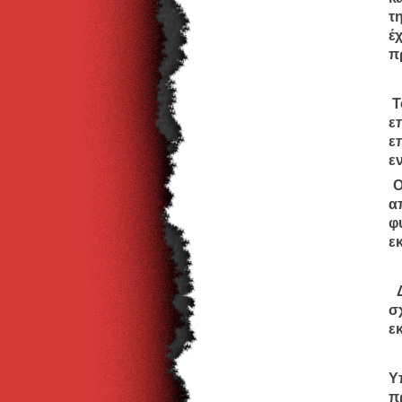
τ
έ
π
Τ
ε
ε
ε
Ο
α
φ
ε
σ
ε
Υ
π