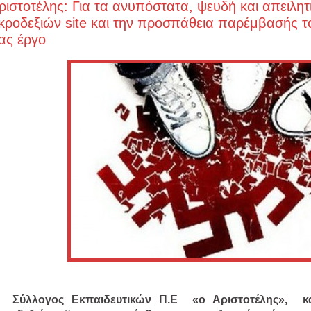
ριστοτέλης: Για τα ανυπόστατα, ψευδή και απειλη
κροδεξιών site και την προσπάθεια παρέμβασής τ
ας έργο
 Σύλλογος Εκπαιδευτικών Π.Ε «ο Αριστοτέλης», κα