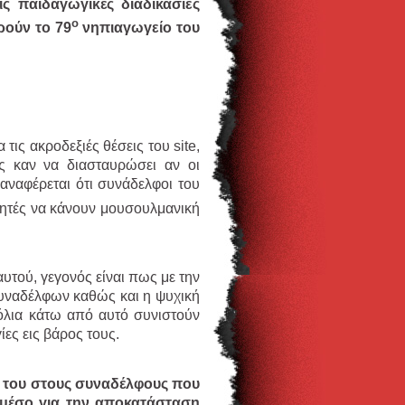
ς παιδαγωγικές διαδικασίες
ο
ούν το 79
νηπιαγωγείο του
ις ακροδεξιές θέσεις του site,
ς καν να διασταυρώσει αν οι
 αναφέρεται ότι συνάδελφοι του
ητές να κάνουν μουσουλμανική
τού, γεγονός είναι πως με την
συναδέλφων καθώς και η ψυχική
χόλια κάτω από αυτό συνιστούν
ες εις βάρος τους.
 του στους συναδέλφους που
ο μέσο για την αποκατάσταση