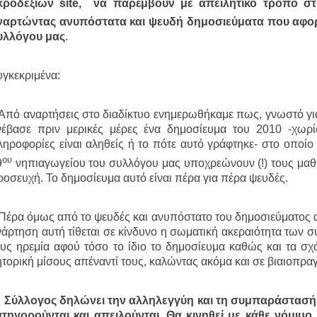
κροδεξιών
site
, να παρέμβουν με απειλητικό τρόπο στι
ναρτώντας ανυπόστατα και ψευδή δημοσιεύματα που αφορ
υλλόγου μας
.
υγκεκριμένα:
πό αναρτήσεις στο διαδίκτυο ενημερωθήκαμε πως, γνωστό για τ
νέβασε πριν μερικές μέρες ένα δημοσίευμα του 2010 -χωρί
ληροφορίες είναι αληθείς ή το πότε αυτό γράφτηκε- στο οποίο
ου
9
νηπιαγωγείου του συλλόγου μας υποχρεώνουν (!) τους μαθ
ροσευχή. Το δημοσίευμα αυτό είναι πέρα για πέρα ψευδές.
έρα όμως από το ψευδές και ανυπόστατο του δημοσιεύματος αυ
νάρτηση αυτή τίθεται σε κίνδυνο η σωματική ακεραιότητα των 
ους ηρεμία αφού τόσο το ίδιο το δημοσίευμα καθώς και τα σ
τορική μίσους απέναντί τους, καλώντας ακόμα και σε βιαιοπραγί
 Σύλλογος δηλώνει την αλληλεγγύη και τη συμπαράστασή
ατηγορούνται και απειλούνται. Θα κινηθεί με κάθε νόμιμ