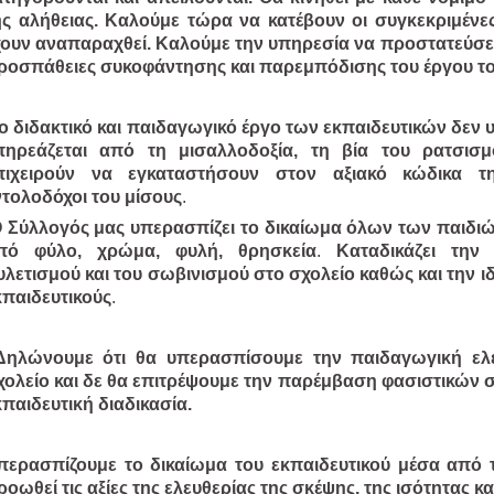
ης αλήθειας. Καλούμε τώρα να κατέβουν οι συγκεκριμέν
χουν αναπαραχθεί. Καλούμε την υπηρεσία να προστατεύσει 
ροσπάθειες συκοφάντησης και παρεμπόδισης του έργου το
ο διδακτικό και παιδαγωγικό έργο των εκπαιδευτικών δεν 
πηρεάζεται από τη μισαλλοδοξία, τη βία του ρατσισ
πιχειρούν να εγκαταστήσουν στον αξιακό κώδικα τη
ντολοδόχοι του μίσους
.
 Σύλλογός μας υπερασπίζει το δικαίωμα όλων των παιδι
πό φύλο, χρώμα, φυλή, θρησκεία
.
Καταδικάζει την
υλετισμού και του σωβινισμού στο σχολείο καθώς και την 
κπαιδευτικούς
.
Δηλώνουμε ότι θα υπερασπίσουμε την παιδαγωγική ελε
χολείο και δε θα επιτρέψουμε την παρέμβαση φασιστικών σ
κπαιδευτική διαδικασία.
περασπίζουμε το δικαίωμα του εκπαιδευτικού μέσα από 
ροωθεί τις αξίες της ελευθερίας της σκέψης, της ισότητας κα