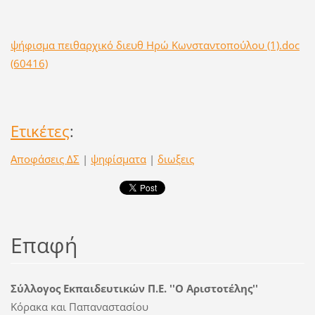
ψήφισμα πειθαρχικό διευθ Ηρώ Κωνσταντοπούλου (1).doc
(60416)
Ετικέτες
:
Αποφάσεις ΔΣ
|
ψηφίσματα
|
διωξεις
Επαφή
Σύλλογος Εκπαιδευτικών Π.Ε. ''Ο Αριστοτέλης''
Κόρακα και Παπαναστασίου