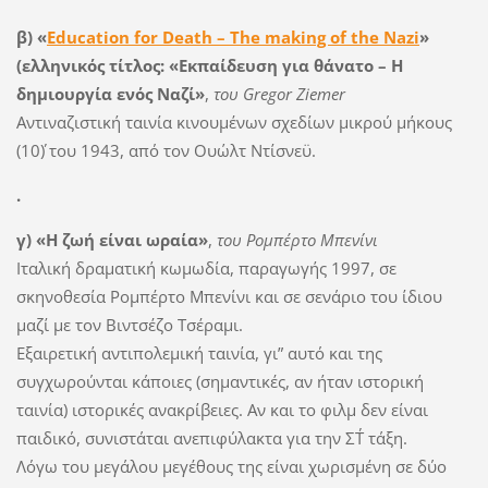
β) «
Education for Death – The making of the Nazi
»
(ελληνικός τίτλος: «Εκπαίδευση για θάνατο – Η
δημιουργία ενός Ναζί»
,
του Gregor Ziemer
Αντιναζιστική ταινία κινουμένων σχεδίων μικρού μήκους
(10΄) του 1943, από τον Ουώλτ Ντίσνεϋ.
.
γ) «Η ζωή είναι ωραία»
,
του Ρομπέρτο Μπενίνι
Ιταλική δραματική κωμωδία, παραγωγής 1997, σε
σκηνοθεσία Ρομπέρτο Μπενίνι και σε σενάριο του ίδιου
μαζί με τον Βιντσέζο Τσέραμι.
Εξαιρετική αντιπολεμική ταινία, γι” αυτό και της
συγχωρούνται κάποιες (σημαντικές, αν ήταν ιστορική
ταινία) ιστορικές ανακρίβειες. Αν και το φιλμ δεν είναι
παιδικό, συνιστάται ανεπιφύλακτα για την ΣΤ΄ τάξη.
Λόγω του μεγάλου μεγέθους της είναι χωρισμένη σε δύο