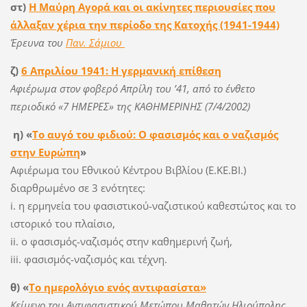
στ)
Η Μαύρη Αγορά και οι ακίνητες περιουσίες που
άλλαξαν χέρια την περίοδο της Κατοχής (1941-1944)
Έρευνα του
Παν. Σάμιου
ζ)
6 Απριλίου 1941: Η γερμανική επίθεση
Αφιέρωμα στον φοβερό Απρίλη του ’41, από το ένθετο
περιοδικό «7 ΗΜΕΡΕΣ» της ΚΑΘΗΜΕΡΙΝΗΣ (7/4/2002)
η) «
Το αυγό του φιδιού: Ο φασισμός και ο ναζισμός
στην Ευρώπη
»
Αφιέρωμα του Εθνικού Κέντρου Βιβλίου (Ε.ΚΕ.ΒΙ.)
διαρθρωμένο σε 3 ενότητες:
i. η ερμηνεία του φασιστικού-ναζιστικού καθεστώτος και το
ιστορικό του πλαίσιο,
ii. ο φασισμός-ναζισμός στην καθημερινή ζωή,
iii. φασισμός-ναζισμός και τέχνη.
θ) «
Το ημερολόγιο ενός αντιφασίστα
»
Κείμενο του Αντιφασιστικού Μετώπου Μαθητών Ηλιούπολης