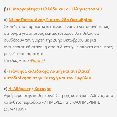
β)
Γ. Μαργαρίτης: Η Ελλάδα και οι Έλληνες του ’40
γ)
Νίκος Ποταμιάνος: Για την 28η Οκτωβρίου
Σκοπός του παρακάτω κειμένου είναι να λειτουργήσει ως
στήριγμα για όποιους εκπαιδευτικούς θα ήθελαν να
συνδέσουν την γιορτή της 28ης Οκτωβρίου με μια
αντιφασιστική στάση, η οποία δυστυχώς αποκτά στις μέρες
μας νέα επικαιρότητα.
(Το είδαμε στο
Alfavita
.)
δ)
Γιάννης Σκαλιδάκης:
Λαϊκή και αντιλαϊκή
αυτοδιοίκηση στην Κατοχή και τον Εμφύλιο
ε)
Η Αθήνα της Κατοχής
Αφιέρωμα στην καθημερινή ζωή της κατοχικής Αθήνας, από
το ένθετο περιοδικό «7 ΗΜΕΡΕΣ» της ΚΑΘΗΜΕΡΙΝΗΣ
(25/4/1999)