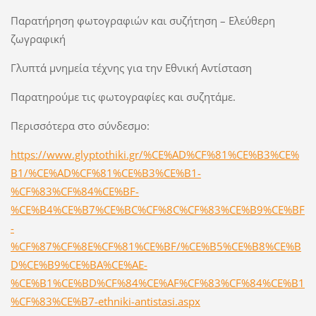
Παρατήρηση φωτογραφιών και συζήτηση – Ελεύθερη
ζωγραφική
Γλυπτά μνημεία τέχνης για την Εθνική Αντίσταση
Παρατηρούμε τις φωτογραφίες και συζητάμε.
Περισσότερα στο σύνδεσμο:
https://www.glyptothiki.gr/%CE%AD%CF%81%CE%B3%CE%
B1/%CE%AD%CF%81%CE%B3%CE%B1-
%CF%83%CF%84%CE%BF-
%CE%B4%CE%B7%CE%BC%CF%8C%CF%83%CE%B9%CE%BF
-
%CF%87%CF%8E%CF%81%CE%BF/%CE%B5%CE%B8%CE%B
D%CE%B9%CE%BA%CE%AE-
%CE%B1%CE%BD%CF%84%CE%AF%CF%83%CF%84%CE%B1
%CF%83%CE%B7-ethniki-antistasi.aspx