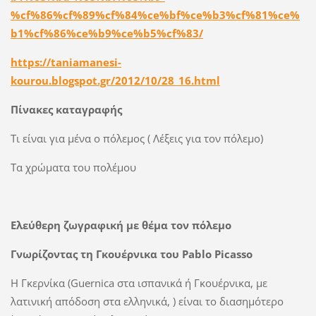
%cf%86%cf%89%cf%84%ce%bf%ce%b3%cf%81%ce%
b1%cf%86%ce%b9%ce%b5%cf%83/
https://taniamanesi-
kourou.blogspot.gr/2012/10/28_16.html
Πίνακες καταγραφής
Τι είναι για μένα ο πόλεμος ( Λέξεις για τον πόλεμο)
Τα χρώματα του πολέμου
Ελεύθερη ζωγραφική με θέμα τον πόλεμο
Γνωρίζοντας τη Γκουέρνικα του
Pablo
Picasso
Η Γκερνίκα (Guernica στα ισπανικά ή Γκουέρνικα, με
λατινική απόδοση στα ελληνικά, ) είναι το διασημότερο