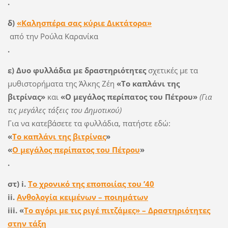
.
δ)
«Καλησπέρα σας κύριε Δικτάτορα»
από την Ρούλα Καρανίκα
.
ε) Δυο φυλλάδια με δραστηριότητες
σχετικές με τα
μυθιστορήματα της Άλκης Ζέη
«Το καπλάνι της
βιτρίνας»
και
«Ο μεγάλος περίπατος του Πέτρου»
(Για
τις μεγάλες τάξεις του Δημοτικού)
Για να κατεβάσετε τα φυλλάδια, πατήστε εδώ:
«
Το καπλάνι της βιτρίνας
»
«
Ο μεγάλος περίπατος του Πέτρου
»
.
στ)
i.
Το χρονικό της εποποιίας του ’40
ii.
Ανθολογία κειμένων – ποιημάτων
iii. «
Tο αγόρι με τις ριγέ πιτζάμες» – Δραστηριότητες
στην τάξη