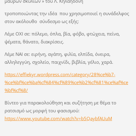
μαύρων σκυλιών » του Λ. Κηλαηδόνη
τροποποιώντας την ιδέα που χρησιμοποιεί η συνάδελφος
στον ακόλουθο σύνδεσμο ως εξής:
Λέμε ΟΧΙ σε: πόλεμο, όπλα, βία, φόβο, φτώχεια, πείνα,
ψέματα, θάνατο, διακρίσεις.
Λέμε ΝΑΙ σε: ειρήνη, αγάπη, φιλία, ελπίδα, όνειρα,
αλληλεγγύη, σχολείο, παιχνίδι, βιβλία, γέλιο, χαρά.
https://effiekyr.wordpress.com/category/28%ce%b7-
%ce%bf%ce%ba%cf%84%cf%89%ce%b2%cf%81%ce%af%ce
%bf%cf%8/
Βίντεο για παρακολούθηση και συζήτηση με θέμα το
ρατσισμό ως μορφή του φασισμού:
https://www.youtube.com/watch?v=b5QaybfAUuM