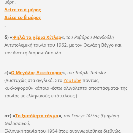
μέρη.
Δείτε το α΄ μέρος
Δείτε το β΄ μέρος
.
δ) «
Ψηλά τα χέρια Χίτλερ
«
,
του Ροβύρου Μανθούλη
Αντιπολεμική ταινία του 1962, με τον Θανάση Βέγγο και
τον Ανέστη Διαμαντόπουλο.
.
ε)
«
Ο Μεγάλος Δικτάτορας
«,
του Τσάρλι Τσάπλιν
(Δυστυχώς στα αγγλικά. Στο
YouTube
πάντως,
κυκλοφορούν κάποια -έστω ολιγόλεπτα αποσπάσματα- της
ταινίας με ελληνικούς υπότιτλους.)
.
στ) «
Το ξυπόλητο τάγμα
«,
του Γκρεγκ Τάλλας (Γρηγόρη
Θαλασσινού)
Ελληνική ταινία του 1954 (που αναγνωρίσθηκε διεθνώς,