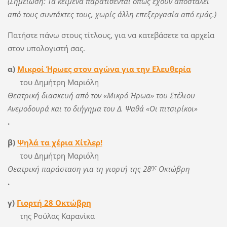
(Σημείωση: Τα κείμενα παρατίθενται όπως έχουν αποσταλεί
από τους συντάκτες τους, χωρίς άλλη επεξεργασία από εμάς.)
Πατήστε πάνω στους τίτλους, για να κατεβάσετε τα αρχεία
στον υπολογιστή σας.
α)
Μικροί Ήρωες στον αγώνα για την Ελευθερία
του Δημήτρη Μαριόλη
Θεατρική διασκευή από τον «Μικρό Ήρωα» του Στέλιου
Ανεμοδουρά και το διήγημα του Δ. Ψαθά «Οι πιτσιρίκοι»
.
β)
Ψηλά τα χέρια Χίτλερ!
του Δημήτρη Μαριόλη
ης
Θεατρική παράσταση για τη γιορτή της 28
Οκτώβρη
.
γ)
Γιορτή 28 Οκτώβρη
της Ρούλας Καρανίκα