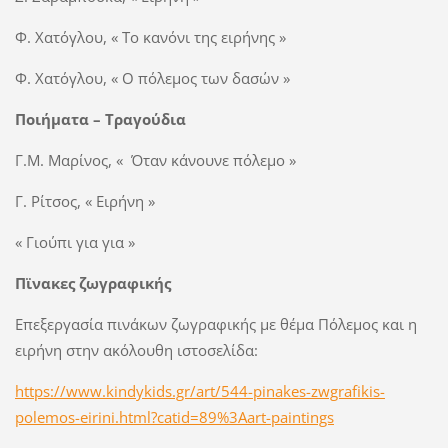
Φ. Χατόγλου, « Το κανόνι της ειρήνης »
Φ. Χατόγλου, « Ο πόλεμος των δασών »
Ποιήματα – Τραγούδια
Γ.Μ. Μαρίνος, « Όταν κάνουνε πόλεμο »
Γ. Ρίτσος, « Ειρήνη »
« Γιούπι για για »
Πϊνακες ζωγραφικής
Επεξεργασία πινάκων ζωγραφικής με θέμα Πόλεμος και η
ειρήνη στην ακόλουθη ιστοσελίδα:
https://www.kindykids.gr/art/544-pinakes-zwgrafikis-
polemos-eirini.html?catid=89%3Aart-paintings