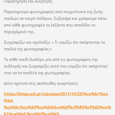
Παρατήρηση και συζήτηση
Παρατηρούμε φωτογραφίες από στιγμιότυπα της ζωής
παιδιών σε καιρό πολέμου. Συζητάμε και γράφουμε κάτω
από κάθε φωτογραφία τη λεζάντα που αποδίδει το
περιεχόμενό της.
Ζωγραφίζω και σχολιάζω: « Τι νομίζω ότι σκέφτονται τα
παιδιά της φωτογραφίας »
Το κάθε παιδί διαλέγει μία από τις φωτογραφίες της
συλλογής και ζωγραφίζει αυτό που νομίζει ότι σκέφτεται/
νται το/τα παιδί/α της φωτογραφίας.
Δείτε σχετικά στις ακόλουθες αναρτήσεις:
https://blogs.sch.gr/nipossas/2011/10/29/%ce%b1%ce
%bd-
%ce%bc%ce%b9%ce%bb%ce%bf%cf%85%cf%83%ce%
b1%ce%bd-%ce%bf%ce%b9-