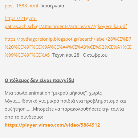
post_1888.html
Γκουέρνικα
https://21gym-
patras.ach.sch.gr/attachments/article/297/gkoyernika.pdf
https://pythagoreionip.blogspot.gr/search/label/28%CE%B7
%20%CE%9F%CE%9A%CE%A4%CE%A9%CE%92%CE%A1%CE
η
%99%CE%9F%CE%A5
Τέχνη και 28
Οκτωβρίου
Ο πόλεμος δεν είναι παιχνίδι!
Μια ταινία animation “μικρού μήκους”, χωρίς
λόγια….Ιδανικό για μικρά παιδιά για προβληματισμό και
συζήτηση……Μπορείτε να παρακολουθήσετε την ταινία
από το σύνδεσμο:
https://player.vimeo.com/video/5864912